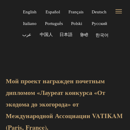
English
Español
Français
Deutsch
Italiano
Português
Polski
Русский
عرب
中国人
日本語
한국어
हिन्दी
Мой проект награжден почетным
дипломом «Лауреат конкурса «От
экодома до экогорода» от
Международной Ассоциации VATIKAM
(Paris, France).