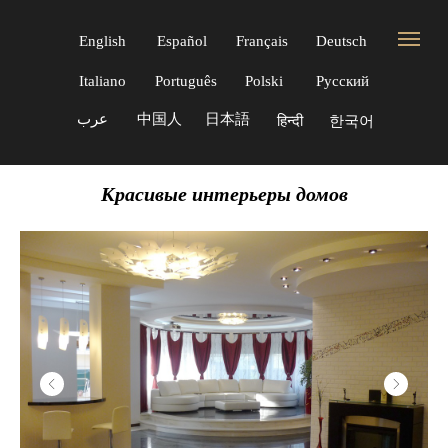
English
Español
Français
Deutsch
Italiano
Português
Polski
Русский
عرب
中国人
日本語
한국어
हिन्दी
Красивые интерьеры домов